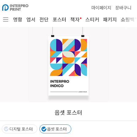
마이페이지
장바구니
•
•
명함
엽서
전단
포스터
책자
스티커
패키지
쇼핑백
옵셋 포스터
디지털 포스터
옵셋 포스터