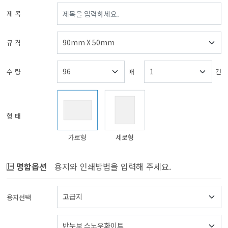
제 목
규 격
수 량
매
건
형 태
가로형
세로형
명함옵션
용지와 인쇄방법을 입력해 주세요.
용지선택