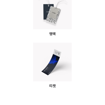
행텍
티켓