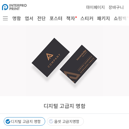
마이페이지
장바구니
•
•
명함
엽서
전단
포스터
책자
스티커
패키지
쇼핑백
디지털 고급지 명함
디지털 고급지 명함
옵셋 고급지명함