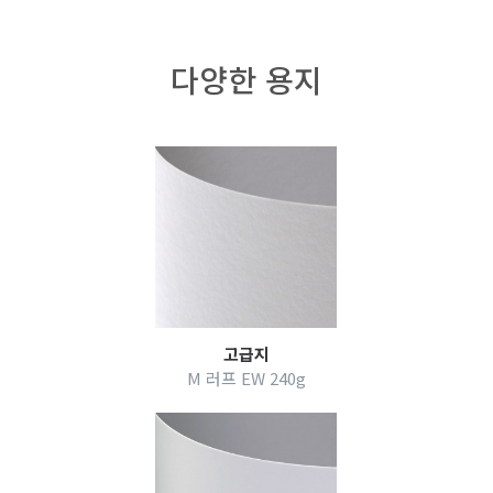
다양한 용지
고급지
M 러프 EW 240g