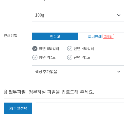
인쇄방법
인디고
토너인쇄
고해상
양면 8도컬러
단면 4도컬러
양면 먹2도
단면 먹1도
첨부파일
첨부하실 파일을 업로드해 주세요.
파일선택