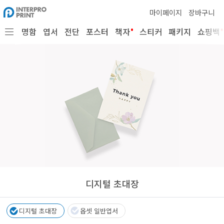
마이페이지
장바구니
•
•
명함
엽서
전단
포스터
책자
스티커
패키지
쇼핑백
디지털 초대장
디지털 초대장
옵셋 일반엽서