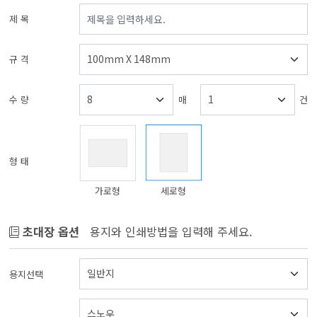
제 목
규 격
수 량
매
건
형 태
가로형
세로형
초대장 옵션
용지와 인쇄방법을 입력해 주세요.
용지선택