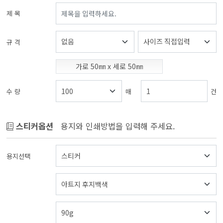
제 목
규 격
가로
50
㎜ x 세로
50
㎜
수 량
매
건
스티커옵션
용지와 인쇄방법을 입력해 주세요.
용지선택