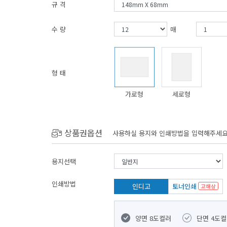
규 격
수 량
매
형 태
가로형
세로형
상품권옵션
사용하실 용지와 인쇄방법을 입력해주세요
용지선택
인쇄방법
인디고
토너인쇄
고해상
양면 8도컬러
단면 4도