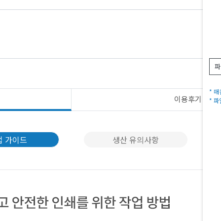
파
* 
이용후기
N
* 
업 가이드
생산 유의사항