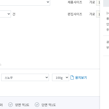
제품사이즈
가로
1
건
편집사이즈
가로
용
인
주
공
부
.
용지보기
컬러
양면 먹2도
단면 먹1도
별색