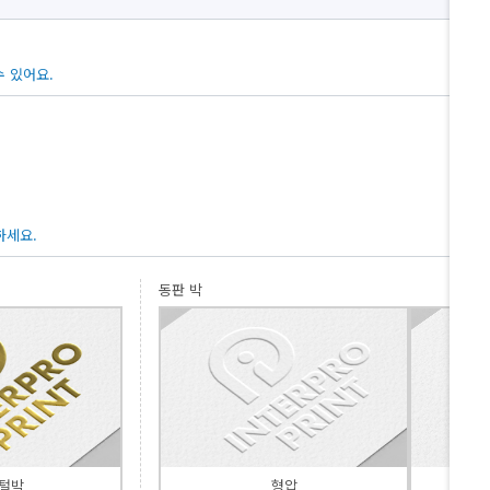
 있어요.
하세요.
동판 박
털박
형압