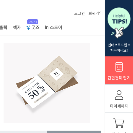
로그인
회원가입
EVENT
출력
액자
굿즈
In 스토어
간편견적 닫기
마이페이지