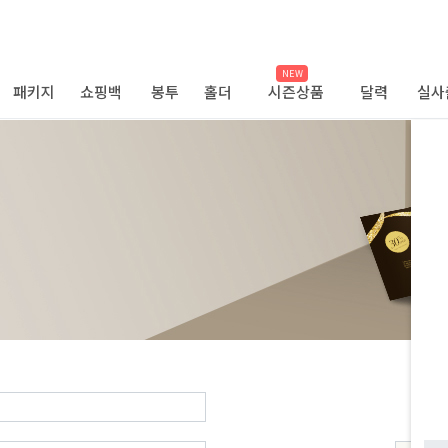
NEW
패키지
쇼핑백
봉투
홀더
시즌상품
달력
실사