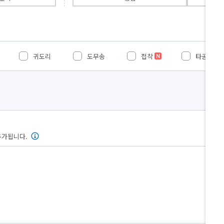
귀도리
도무송
접착
타공
추가됩니다.