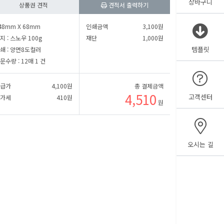
장바구니
㎜
세로
㎜
상품권 견적
견적서 출력하기
48mm X 68mm
인쇄금액
3,100
원
㎜
세로
㎜
지 :
스노우 100g
재단
1,000
원
템플릿
쇄 :
양면8도컬러
문수량 :
12매 1 건
급가
4,100
원
총 결제금액
4,510
고객센터
가세
410
원
원
오시는 길