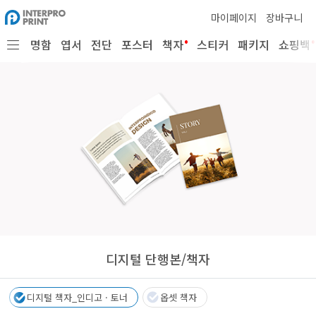
마이페이지
장바구니
•
•
명함
엽서
전단
포스터
책자
스티커
패키지
쇼핑백
디지털 단행본/책자
디지털 책자_인디고 · 토너
옵셋 책자