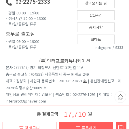
02-
2275-2333
찾아오시는 길
- 평일 09:00 ~ 19:00
1:1문의
- 점심시간 12:00 ~ 13:00
- 토/일/공휴일 휴무
공지사항
충무로 출고실
웹하드
- 평일 09:00 ~ 19:00
- 토/일/공휴일 휴무
indigopro / 9333
(주)인터프로커뮤니케이션
본사 : (11781) 경기 의정부시 산단로132번길 116
충무로 출고실 : (04559) 서울특별시 중구 퇴계로 249
대표 : 김상회 | 사업자 등록번호 : 201-86-23459
| 통신판매업신고 : 제
2024-의정부송산-0069 호
개인정보 관리책임자 : 김보람 | 팩스번호 : 02-2276-1295 | 이메일 :
interpro93@naver.com
견적문의는 홈페이지 1:1게시판을 이용 부탁드립니다.
17,710
원
총 결제금액
Copyright ⓒ 2026 인터프로커뮤니케이션 All rights reserved.
장바구니
주문하기