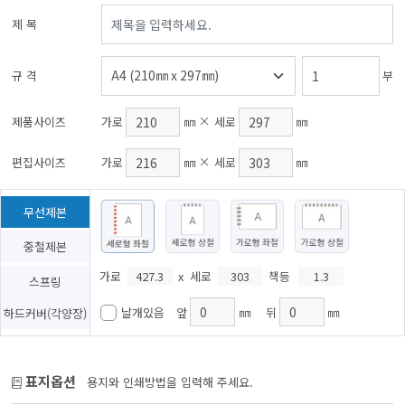
제 목
규 격
부
제품사이즈
가로
㎜
세로
㎜
편집사이즈
가로
㎜
세로
㎜
무선제본
중철제본
가로
x
세로
책등
스프링
날개있음
앞
㎜
뒤
㎜
하드커버(각양장)
표지옵션
용지와 인쇄방법을 입력해 주세요.