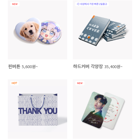
핀버튼
하드커버 각양장
5,600원~
35,400원~