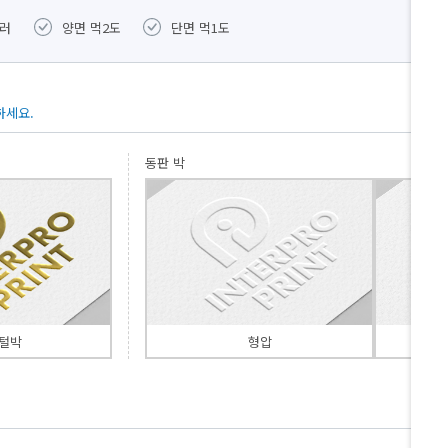
컬러
양면 먹2도
단면 먹1도
별색
하세요.
동판 박
털박
형압