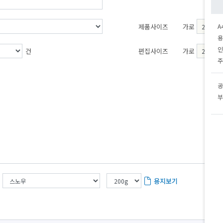
제품사이즈
가로
A
용
인
건
편집사이즈
가로
주
공
부
용지보기