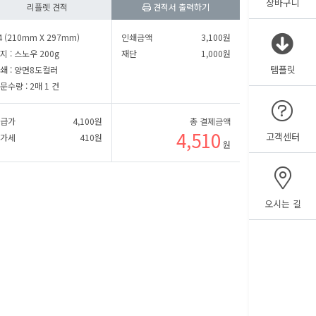
장바구니
리플렛 견적
견적서 출력하기
㎜
세로
㎜
4 (210mm X 297mm)
인쇄금액
3,100
원
지 :
스노우 200g
재단
1,000
원
템플릿
쇄 :
양면8도컬러
㎜
세로
㎜
문수량 :
2매 1 건
급가
4,100
원
총 결제금액
4,510
고객센터
가세
410
원
원
오시는 길