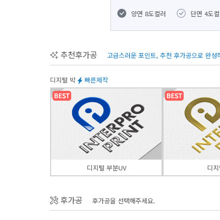
양면 8도컬러
단면 4도
추천후가공
고급스러운 포인트, 추천 후가공으로 완성
디지털 박
빠른제작
디지털 부분UV
디지
후가공
후가공을 선택해주세요.