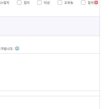
시+접지
접지
미싱
도무송
접착
추가됩니다.