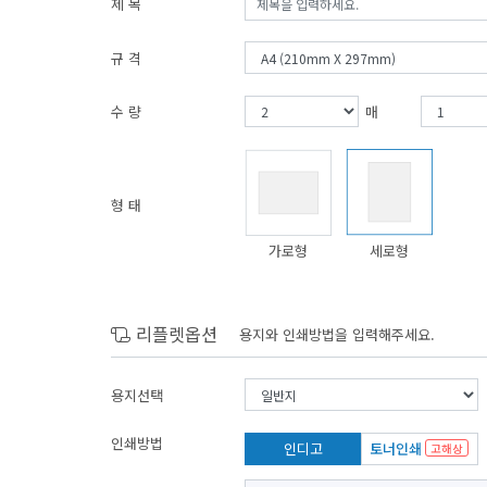
제 목
규 격
수 량
매
형 태
가로형
세로형
리플렛옵션
용지와 인쇄방법을 입력해주세요.
용지선택
인쇄방법
인디고
토너인쇄
고해상