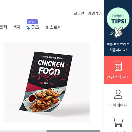
로그인
회원가입
EVENT
출력
액자
굿즈
In 스토어
간편견적 닫기
마이페이지