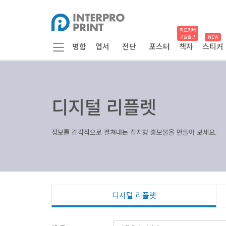
하드커버
2일출고
NEW
명함
엽서
전단
포스터
책자
스티커
디지털 리플렛
정보를 감각적으로 펼쳐내는 접지형 홍보물을 만들어 보세요.
디지털 리플렛