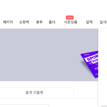
NEW
패키지
쇼핑백
봉투
홀더
시즌상품
달력
실사
옵셋 리플렛