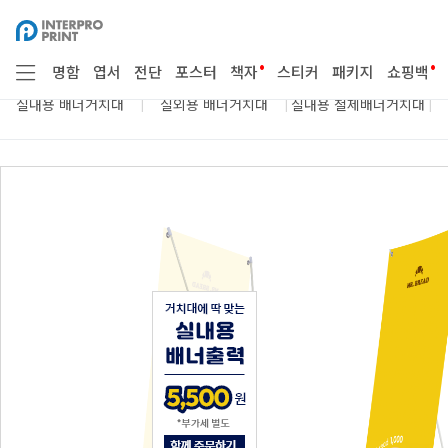
봉
점착용품
종이구매
시트지 부자재
투
•
•
명함
엽서
전단
포스터
책자
스티커
패키지
쇼핑백
|
|
|
실내용 배너거치대
실외용 배너거치대
실내용 철제배너거치대