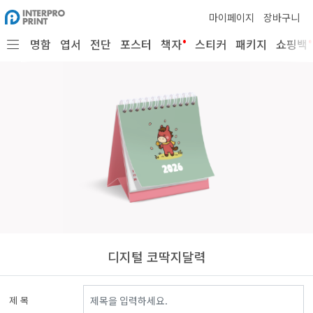
마이페이지
장바구니
•
•
명함
엽서
전단
포스터
책자
스티커
패키지
쇼핑백
디지털 코딱지달력
제 목