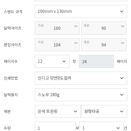
스탠드 규격
가로
세로
㎜
㎜
달력사이즈
가로
세로
㎜
㎜
편집사이즈
페이지수
장
페이지
인쇄방법
달력용지
제본
수량
부
건