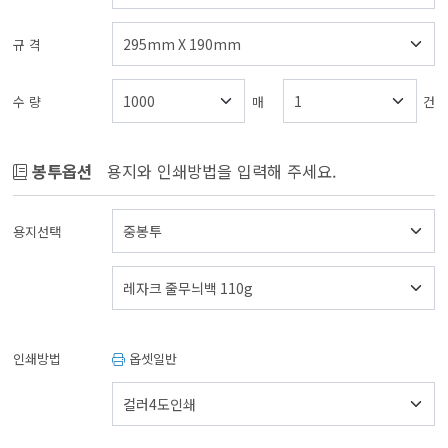
규 격
수 량
매
건
봉투옵션
용지와 인쇄방법을 입력해 주세요.
용지선택
인쇄방법
옵셋일반