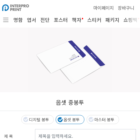
마이페이지
장바구니
•
•
명함
엽서
전단
포스터
책자
스티커
패키지
쇼핑백
옵셋 중봉투
디지털 봉투
옵셋 봉투
마스터 봉투
제 목